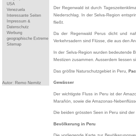
USA
Der Regenwald ist durch Tageszeitenklima 
Venezuela
Niederschlag. In der Selva-Region entspr
Interessante Seiten
Impressum &
fließt.
Datenschutz
Werbung
Da der Regenwald Perus dicht und nahe
geographische Extreme
Verkehrsadern sind Flüsse, die aus den A
Sitemap
In der Selva-Region wurden bedeutende Bo
Mestizen zusammen. Ausserdem liessen sich
Das größte Naturschutzgebiet in Peru,
Pac
Gewässer
Autor: Remo Nemitz
Der wichtigste Fluss in Peru ist der Ama
Marañón, sowie die Amazonas-Nebenflüss
Die beiden grössten Seen in Peru sind de
Bevölkerung in Peru
Die vorliegende Karte zur Bevölkerungsve