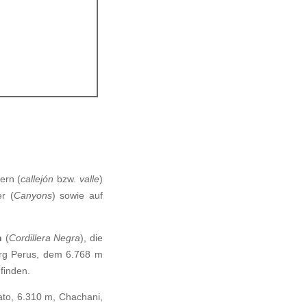
ern (
callejón
bzw.
valle
)
r (
Canyons
) sowie auf
n
(
Cordillera Negra
), die
erg Perus, dem 6.768 m
finden.
to, 6.310 m, Chachani,