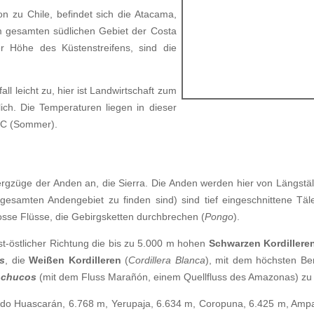
on zu Chile, befindet sich die Atacama,
im gesamten südlichen Gebiet der Costa
r Höhe des Küstenstreifens, sind die
 leicht zu, hier ist Landwirtschaft zum
ch. Die Temperaturen liegen in dieser
 °C (Sommer).
Bergzüge der Anden an, die Sierra. Die Anden werden hier von Längstäl
esamten Andengebiet zu finden sind) sind tief eingeschnittene Täle
grosse Flüsse, die Gebirgsketten durchbrechen (
Pongo
).
st-östlicher Richtung die bis zu 5.000 m hohen
Schwarzen Kordillere
s
, die
Weißen Kordilleren
(
Cordillera Blanca
), mit dem höchsten B
nchucos
(mit dem Fluss Marañón, einem Quellfluss des Amazonas) zu 
ado Huascarán, 6.768 m, Yerupaja, 6.634 m, Coropuna, 6.425 m, Ampa