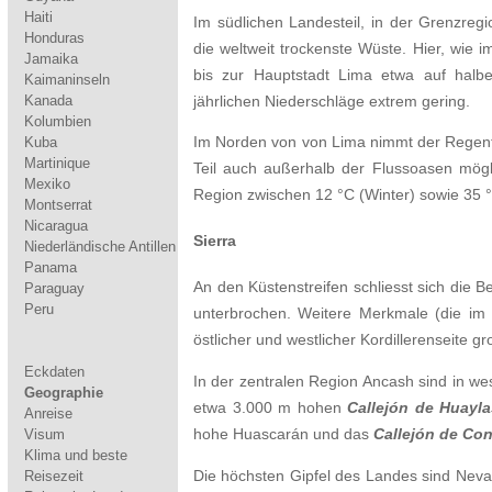
Haiti
Im südlichen Landesteil, in der Grenzregi
Honduras
die weltweit trockenste Wüste. Hier, wie 
Jamaika
bis zur Hauptstadt Lima etwa auf halbe
Kaimaninseln
Kanada
jährlichen Niederschläge extrem gering.
Kolumbien
Kuba
Im Norden von von Lima nimmt der Regenfall
Martinique
Teil auch außerhalb der Flussoasen mögli
Mexiko
Region zwischen 12 °C (Winter) sowie 35
Montserrat
Nicaragua
Sierra
Niederländische Antillen
Panama
An den Küstenstreifen schliesst sich die 
Paraguay
Peru
unterbrochen. Weitere Merkmale (die im g
östlicher und westlicher Kordillerenseite 
Eckdaten
In der zentralen Region Ancash sind in we
Geographie
etwa 3.000 m hohen
Callejón de Huayla
Anreise
Visum
hohe Huascarán und das
Callejón de Co
Klima und beste
Die höchsten Gipfel des Landes sind Nev
Reisezeit