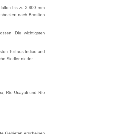
 fallen bis zu 3.800 mm
asbecken nach Brasilien
ssen. Die wichtigsten
ten Teil aus Indios und
he Siedler nieder.
ba, Río Ucayali und Río
elte Gebieten erscheinen