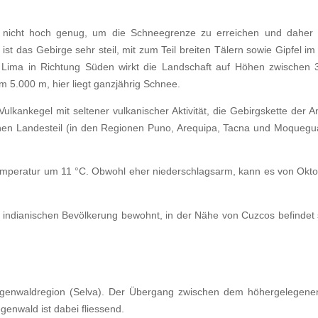
 nicht hoch genug, um die Schneegrenze zu erreichen und daher re
ist das Gebirge sehr steil, mit zum Teil breiten Tälern sowie Gipfel i
 Lima in Richtung Süden wirkt die Landschaft auf Höhen zwischen 
m 5.000 m, hier liegt ganzjährig Schnee.
ulkankegel mit seltener vulkanischer Aktivität, die Gebirgskette der A
chen Landesteil (in den Regionen Puno, Arequipa, Tacna und Moquegua)
temperatur um 11 °C. Obwohl eher niederschlagsarm, kann es von Oktobe
r indianischen Bevölkerung bewohnt, in der Nähe von Cuzcos befindet 
egenwaldregion (Selva). Der Übergang zwischen dem höhergelegene
enwald ist dabei fliessend.