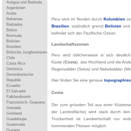
Antigua und Barbuda
Argentinien
Aruba
Bahamas
Peru wird im Norden durch
Kolumbien
so
Barbados
Brasilien
, südöstlich grenzt
Bolivien
und 
Belize
befindet sich der Pazifische Ozean.
Bermuda
Bolivien
Landschaftszonen
Brasilien
Britische Jungferninseln
Peru wird üblicherweise in sich deutlich
Chile
Küste (
Costa
), das Hochland und die Ande
Costa Rica
Dominica
Regenwälder (Selva) und Nebelwälder (Mo
Dominikanische
Republik
Hier finden Sie eine genaue
topographisc
Ecuador
El Salvador
Costa
Falklandinseln
Französisch- Guayana
Der zum grössten Teil aus einer Küstenw
Grenada
der Landesfläche) wird stark durch den
Grönland
Guadeloupe
Trockenheit ist Landwirtschaft nur 
Guatemala
kommenden Flüssen möglich.
Guyana