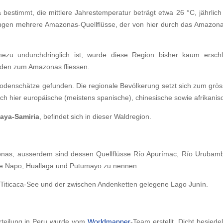
bestimmt, die mittlere Jahrestemperatur beträgt etwa 26 °C, jährlich
ingen mehrere Amazonas-Quellflüsse, der von hier durch das Amazon
zu undurchdringlich ist, wurde diese Region bisher kaum erschlo
nden zum Amazonas fliessen.
denschätze gefunden. Die regionale Bevölkerung setzt sich zum gröss
 hier europäische (meistens spanische), chinesische sowie afrikanisc
aya-Samiria
, befindet sich in dieser Waldregion.
zonas, ausserdem sind dessen Quellflüsse Río Apurímac, Río Urubam
e Napo, Huallaga und Putumayo zu nennen
r Titicaca-See und der zwischen Andenketten gelegene Lago Junín.
rteilung in Peru wurde vom
Worldmapper
-Team erstellt. Dicht besied