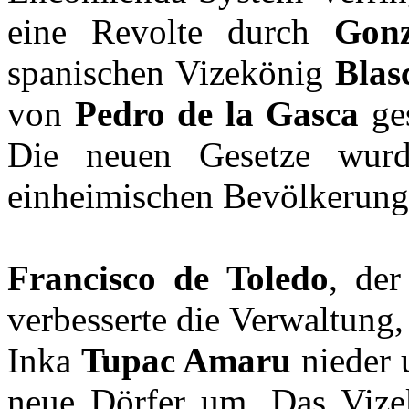
eine Revolte durch
Gonz
spanischen Vizekönig
Blas
von
Pedro de la Gasca
ges
Die neuen Gesetze wurd
einheimischen Bevölkerung
Francisco de Toledo
, de
verbesserte die Verwaltung
Inka
Tupac Amaru
nieder 
neue Dörfer um. Das Vizek