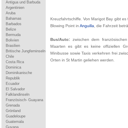
Antigua und Barbuda
Argentinien
Aruba
Bahamas
Kreuzfahrtschiffe. Von Marigot Bay gibt e
Barbados
Blowing Point in
Anguilla
, die Fahrzeit bet
Belize
Bermuda
Bus/Auto:
zwischen dem französischen I
Bolivien
Brasilien
Maarten es gibt es keine offiziellen
Britische Jungferninseln
Minibusse sowie Taxis verkehren frei zwis
Chile
Orten in St Martin geliehen werden.
Costa Rica
Dominica
Dominikanische
Republik
Ecuador
El Salvador
Falklandinseln
Französisch- Guayana
Grenada
Grönland
Guadeloupe
Guatemala
Guyana