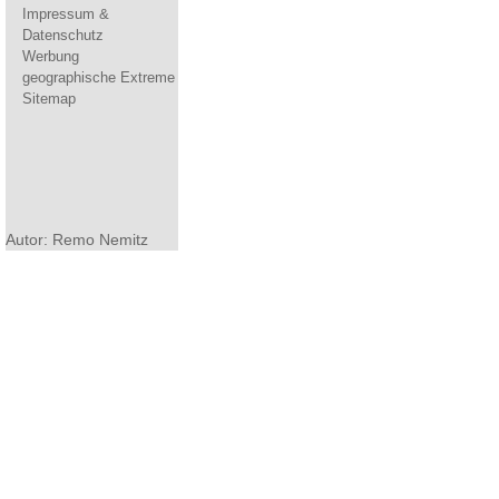
Impressum &
Datenschutz
Werbung
geographische Extreme
Sitemap
Autor: Remo Nemitz