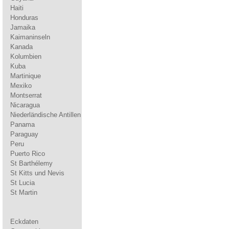
Haiti
Honduras
Jamaika
Kaimaninseln
Kanada
Kolumbien
Kuba
Martinique
Mexiko
Montserrat
Nicaragua
Niederländische Antillen
Panama
Paraguay
Peru
Puerto Rico
St Barthélemy
St Kitts und Nevis
St Lucia
St Martin
Eckdaten