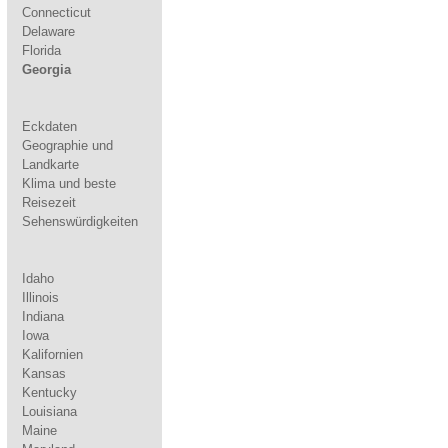
Connecticut
Delaware
Florida
Georgia
Eckdaten
Geographie und
Landkarte
Klima und beste
Reisezeit
Sehenswürdigkeiten
Idaho
Illinois
Indiana
Iowa
Kalifornien
Kansas
Kentucky
Louisiana
Maine