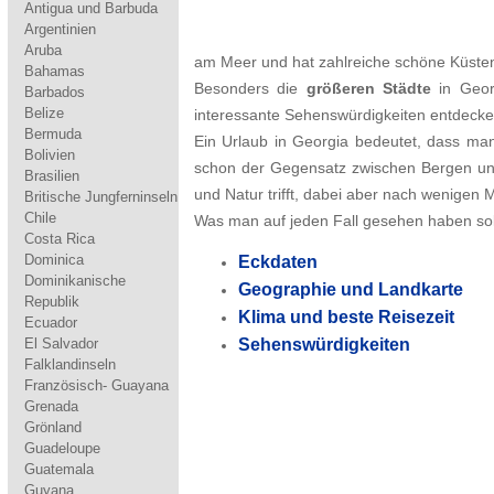
Antigua und Barbuda
Argentinien
Aruba
am Meer und hat zahlreiche schöne Küste
Bahamas
Besonders die
größeren Städte
in Geor
Barbados
Belize
interessante Sehenswürdigkeiten entdecke
Bermuda
Ein Urlaub in Georgia bedeutet, dass man
Bolivien
schon der Gegensatz zwischen Bergen und
Brasilien
und Natur trifft, dabei aber nach wenigen M
Britische Jungferninseln
Chile
Was man auf jeden Fall gesehen haben soll
Costa Rica
Dominica
Eckdaten
Dominikanische
Geographie und Landkarte
Republik
Klima und beste Reisezeit
Ecuador
El Salvador
Sehenswürdigkeiten
Falklandinseln
Französisch- Guayana
Grenada
Grönland
Guadeloupe
Guatemala
Guyana