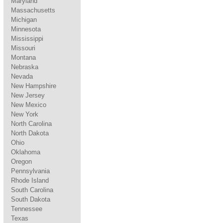
Maryland
Massachusetts
Michigan
Minnesota
Mississippi
Missouri
Montana
Nebraska
Nevada
New Hampshire
New Jersey
New Mexico
New York
North Carolina
North Dakota
Ohio
Oklahoma
Oregon
Pennsylvania
Rhode Island
South Carolina
South Dakota
Tennessee
Texas