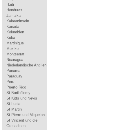
Haiti
Honduras
Jamaika
Kaimaninseln
Kanada
Kolumbien
Kuba
Martinique
Mexiko
Montserrat
Nicaragua
Niederländische Antillen
Panama
Paraguay
Peru
Puerto Rico
St Barthélemy
St Kitts und Nevis
St Lucia
St Martin
St Pierre und Miquelon
St Vincent und die
Grenadinen