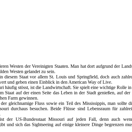
tleren Westen der Vereinigten Staaten. Man hat dort aufgrund der Lands
ilden Westen gelandet zu sein.
in diesem Staat vor allem St. Louis und Springfield, doch auch zahlr
ert und geben einen Einblick in den American Way of Live.
 häufig stösst, ist die Landwirtschaft. Sie spielt eine wichtige Rolle in
 Staat auf der einen Seite das Leben in der Stadt genießen, auf der 
schen Farm gewinnen.
 der gleichnamige Fluss sowie ein Teil des Mississippis, man sollte 
souri durchaus besuchen. Beide Flüsse sind Lebensraum für zahlre
.
st der US-Bundesstaat Missouri auf jeden Fall, denn auch wenn
bt und sich das Sightseeing auf einige kleinere Dinge begrenzen mus